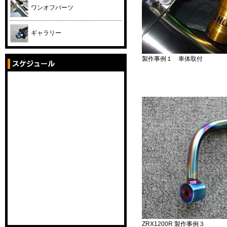
ワンオフパーツ
ギャラリー
製作事例１ 車体取付
ZRX1200R 製作事例３