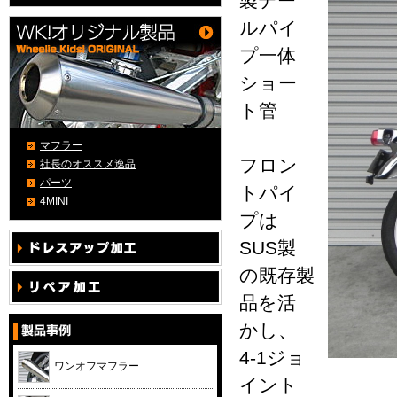
製テー
ルパイ
プ一体
ショー
ト管
マフラー
フロン
社長のオススメ逸品
パーツ
トパイ
4MINI
プは
SUS製
の既存製
品を活
かし、
4-1ジョ
ワンオフマフラー
イント